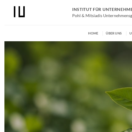
Zum
INSTITUT FÜR UNTERNEH
Inhalt
Pohl & Mitsiadis Unternehmens
springen
HOME
ÜBER UNS
U