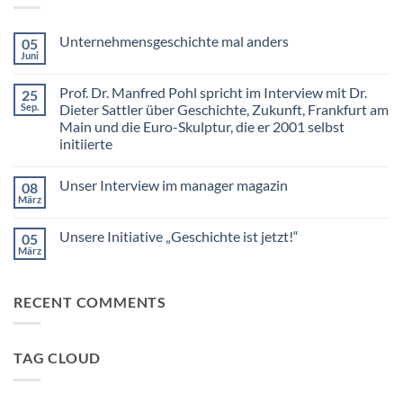
Unternehmensgeschichte mal anders
05
Juni
Keine
Kommentare
zu
Prof. Dr. Manfred Pohl spricht im Interview mit Dr.
25
Unternehmensgeschichte
mal
Sep.
Dieter Sattler über Geschichte, Zukunft, Frankfurt am
anders
Main und die Euro-Skulptur, die er 2001 selbst
initiierte
Keine
Kommentare
Unser Interview im manager magazin
08
zu
Prof.
März
Keine
Dr.
Kommentare
Manfred
zu
Pohl
Unsere Initiative „Geschichte ist jetzt!“
05
Unser
spricht
Interview
März
im
Keine
im
Interview
Kommentare
manager
zu
mit
magazin
Unsere
Dr.
RECENT COMMENTS
Initiative
Dieter
„Geschichte
Sattler
ist
über
jetzt!“
Geschichte,
Zukunft,
TAG CLOUD
Frankfurt
am
Main
und