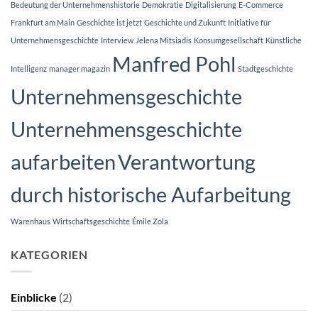
die
Bedeutung der Unternehmenshistorie
Demokratie
Digitalisierung
E-Commerce
Euro-
Skulptur,
Frankfurt am Main
Geschichte ist jetzt
Geschichte und Zukunft
Initiative für
die
er
Unternehmensgeschichte
Interview
Jelena Mitsiadis
Konsumgesellschaft
Künstliche
2001
Manfred Pohl
selbst
initiierte
Intelligenz
manager magazin
Stadtgeschichte
Unternehmensgeschichte
Unternehmensgeschichte
aufarbeiten
Verantwortung
durch historische Aufarbeitung
Warenhaus
Wirtschaftsgeschichte
Émile Zola
KATEGORIEN
Einblicke
(2)