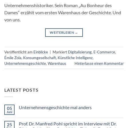
Unternehmenshistoriker. Sein Roman „Au Bonheur des
Dames“ erzählt vom ersten Warenhaus der Geschichte. Und
von uns.
WEITERLESEN
→
Veröffentlicht am
Einblicke
|
Markiert
Digitalisierung
,
E-Commerce
,
Émile Zola
,
Konsumgesellschaft
,
Künstliche Intelligenz
,
Unternehmensgeschichte
,
Warenhaus
Hinterlasse einen Kommentar
LATEST POSTS
Unternehmensgeschichte mal anders
05
Juni
Keine
Kommentare
zu
Prof. Dr. Manfred Pohl spricht im Interview mit Dr.
25
Unternehmensgeschichte
mal