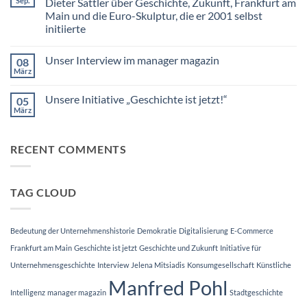
Sep.
Dieter Sattler über Geschichte, Zukunft, Frankfurt am
anders
Main und die Euro-Skulptur, die er 2001 selbst
initiierte
Keine
Kommentare
Unser Interview im manager magazin
08
zu
Prof.
März
Keine
Dr.
Kommentare
Manfred
zu
Pohl
Unsere Initiative „Geschichte ist jetzt!“
05
Unser
spricht
Interview
März
im
Keine
im
Interview
Kommentare
manager
zu
mit
magazin
Unsere
Dr.
RECENT COMMENTS
Initiative
Dieter
„Geschichte
Sattler
ist
über
jetzt!“
Geschichte,
Zukunft,
TAG CLOUD
Frankfurt
am
Main
und
die
Bedeutung der Unternehmenshistorie
Demokratie
Digitalisierung
E-Commerce
Euro-
Skulptur,
Frankfurt am Main
Geschichte ist jetzt
Geschichte und Zukunft
Initiative für
die
er
Unternehmensgeschichte
Interview
Jelena Mitsiadis
Konsumgesellschaft
Künstliche
2001
Manfred Pohl
selbst
initiierte
Intelligenz
manager magazin
Stadtgeschichte