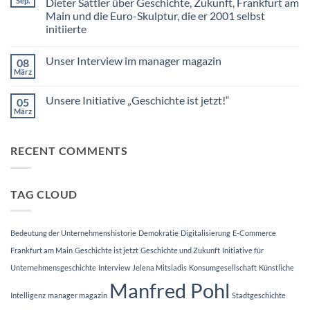
Sep.
Dieter Sattler über Geschichte, Zukunft, Frankfurt am
anders
Main und die Euro-Skulptur, die er 2001 selbst
initiierte
Keine
Kommentare
Unser Interview im manager magazin
08
zu
Prof.
März
Keine
Dr.
Kommentare
Manfred
zu
Pohl
Unsere Initiative „Geschichte ist jetzt!“
05
Unser
spricht
Interview
März
im
Keine
im
Interview
Kommentare
manager
zu
mit
magazin
Unsere
Dr.
RECENT COMMENTS
Initiative
Dieter
„Geschichte
Sattler
ist
über
jetzt!“
Geschichte,
Zukunft,
TAG CLOUD
Frankfurt
am
Main
und
die
Bedeutung der Unternehmenshistorie
Demokratie
Digitalisierung
E-Commerce
Euro-
Skulptur,
Frankfurt am Main
Geschichte ist jetzt
Geschichte und Zukunft
Initiative für
die
er
Unternehmensgeschichte
Interview
Jelena Mitsiadis
Konsumgesellschaft
Künstliche
2001
Manfred Pohl
selbst
initiierte
Intelligenz
manager magazin
Stadtgeschichte