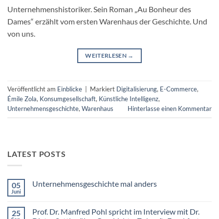
Unternehmenshistoriker. Sein Roman „Au Bonheur des
Dames“ erzählt vom ersten Warenhaus der Geschichte. Und
von uns.
WEITERLESEN
→
Veröffentlicht am
Einblicke
|
Markiert
Digitalisierung
,
E-Commerce
,
Émile Zola
,
Konsumgesellschaft
,
Künstliche Intelligenz
,
Unternehmensgeschichte
,
Warenhaus
Hinterlasse einen Kommentar
LATEST POSTS
Unternehmensgeschichte mal anders
05
Juni
Keine
Kommentare
zu
Prof. Dr. Manfred Pohl spricht im Interview mit Dr.
25
Unternehmensgeschichte
mal