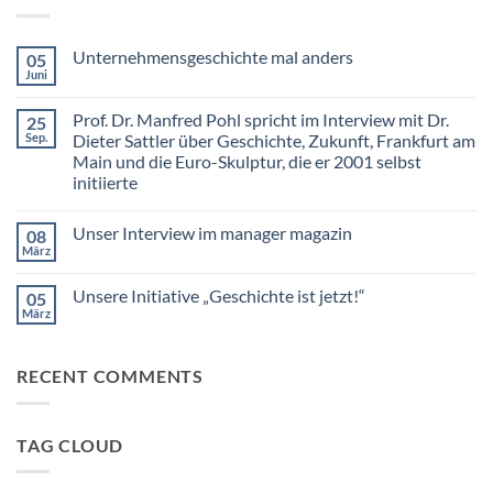
Unternehmensgeschichte mal anders
05
Juni
Keine
Kommentare
zu
Prof. Dr. Manfred Pohl spricht im Interview mit Dr.
25
Unternehmensgeschichte
mal
Sep.
Dieter Sattler über Geschichte, Zukunft, Frankfurt am
anders
Main und die Euro-Skulptur, die er 2001 selbst
initiierte
Keine
Kommentare
Unser Interview im manager magazin
08
zu
Prof.
März
Keine
Dr.
Kommentare
Manfred
zu
Pohl
Unsere Initiative „Geschichte ist jetzt!“
05
Unser
spricht
Interview
März
im
Keine
im
Interview
Kommentare
manager
zu
mit
magazin
Unsere
Dr.
RECENT COMMENTS
Initiative
Dieter
„Geschichte
Sattler
ist
über
jetzt!“
Geschichte,
Zukunft,
TAG CLOUD
Frankfurt
am
Main
und