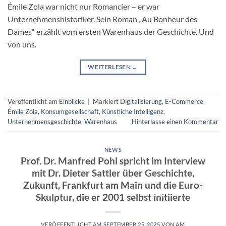
Émile Zola war nicht nur Romancier – er war
Unternehmenshistoriker. Sein Roman „Au Bonheur des
Dames“ erzählt vom ersten Warenhaus der Geschichte. Und
von uns.
WEITERLESEN
→
Veröffentlicht am
Einblicke
|
Markiert
Digitalisierung
,
E-Commerce
,
Émile Zola
,
Konsumgesellschaft
,
Künstliche Intelligenz
,
Unternehmensgeschichte
,
Warenhaus
Hinterlasse einen Kommentar
NEWS
Prof. Dr. Manfred Pohl spricht im Interview
mit Dr. Dieter Sattler über Geschichte,
Zukunft, Frankfurt am Main und die Euro-
Skulptur, die er 2001 selbst initiierte
VERÖFFENTLICHT AM
SEPTEMBER 25, 2025
VON
AM