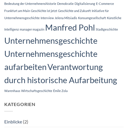
die
Bedeutung der Unternehmenshistorie
Demokratie
Digitalisierung
E-Commerce
Euro-
Skulptur,
Frankfurt am Main
Geschichte ist jetzt
Geschichte und Zukunft
Initiative für
die
er
Unternehmensgeschichte
Interview
Jelena Mitsiadis
Konsumgesellschaft
Künstliche
2001
Manfred Pohl
selbst
initiierte
Intelligenz
manager magazin
Stadtgeschichte
Unternehmensgeschichte
Unternehmensgeschichte
aufarbeiten
Verantwortung
durch historische Aufarbeitung
Warenhaus
Wirtschaftsgeschichte
Émile Zola
KATEGORIEN
Einblicke
(2)